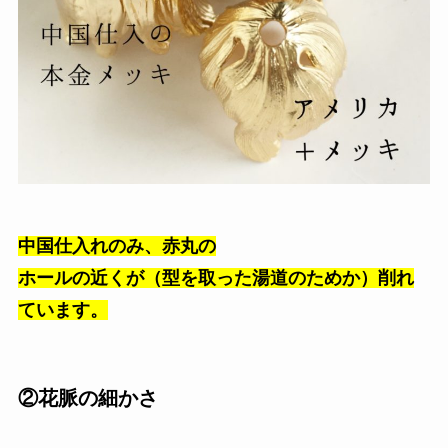
中国仕入れのみ、赤丸の
ホールの近くが（型を取った湯道のためか）削れ
ています。
②花脈の細かさ