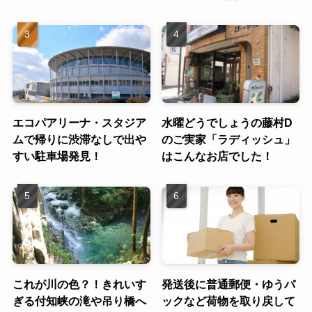
エコパアリーナ・スタジア
水曜どうでしょうの藤村D
ムで帰りに渋滞なしで出や
のご実家「ラディッシュ」
すい駐車場発見！
はこんなお店でした！
これが川の色？！きれいす
発送後に普通郵便・ゆうパ
ぎる付知峡の滝や吊り橋へ
ックなど荷物を取り戻して